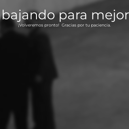
bajando para mejorar
¡Volveremos pronto! Gracias por tu paciencia.