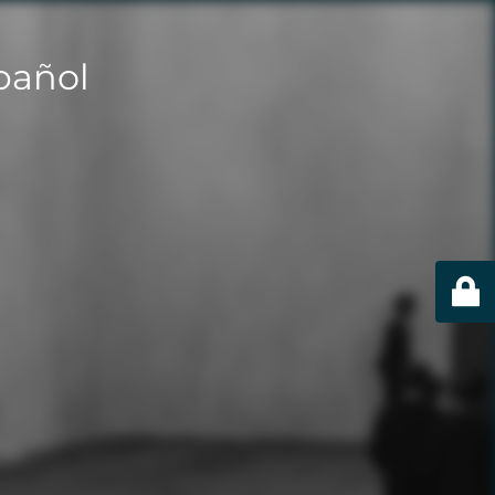
pañol