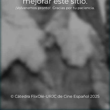
mejorar este sitio.
¡Volveremos pronto! Gracias por tu paciencia.
© Cátedra FlixOlé-URJC de Cine Español 2025