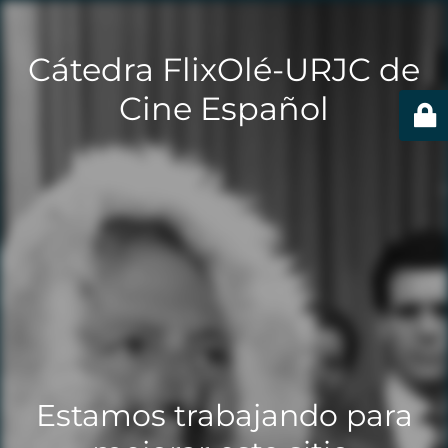
Cátedra FlixOlé-URJC de
Cine Español
Estamos trabajando para