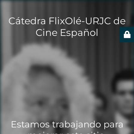
Cátedra FlixOlé-URJC de
Cine Español
Estamos trabajando para