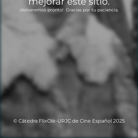
mejorar este sitio.
¡Volveremos pronto! Gracias por tu paciencia.
© Cátedra FlixOlé-URJC de Cine Español 2025