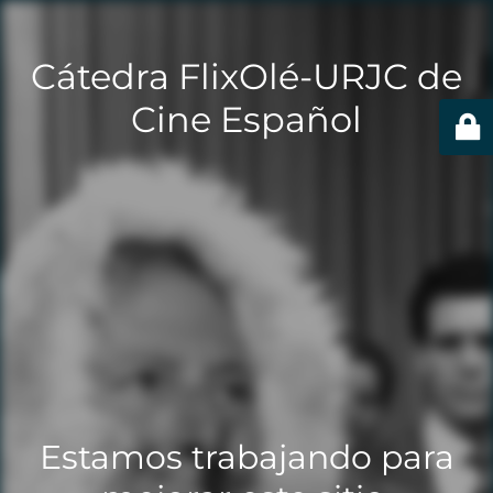
Cátedra FlixOlé-URJC de
Cine Español
Estamos trabajando para