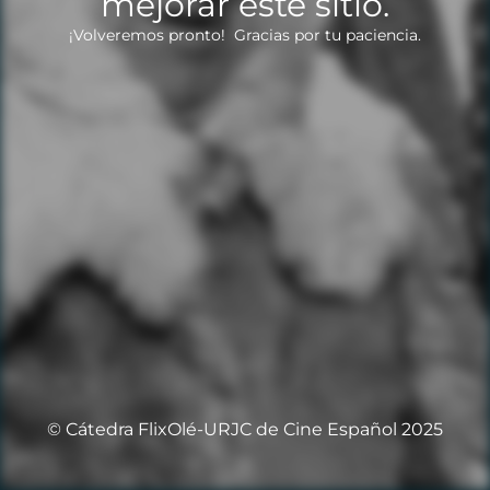
mejorar este sitio.
¡Volveremos pronto! Gracias por tu paciencia.
© Cátedra FlixOlé-URJC de Cine Español 2025